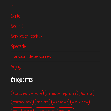
Pratique
Santé
Sécurité
Services entreprises
Spectacle
Transports de personnes
Voyages
ÉTIQUETTES
Accessoires automobile
alimentation équilibrée
Assurance
assurance santé
bien-être
camping-car
casque moto
conseils voyage
conseil voyage
crédit auto