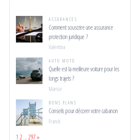
ASSURANCES
Comment souscrire une assurance
protection juridique ?
Valentina
AUTO MOTO
Quelle est la meilleure voiture pour les
longs trajets ?
Marise
BONS PLANS
Conseils pour décorer votre cabanon
Franck
Page:
Next
1
2
…
297
»