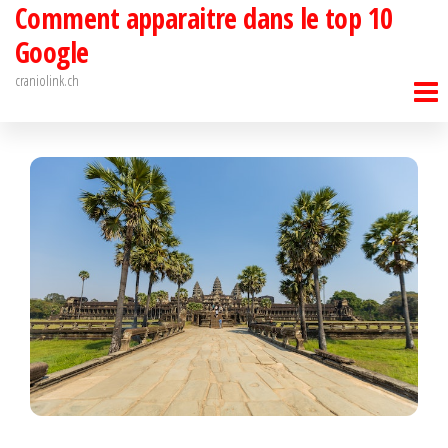
Comment apparaitre dans le top 10
Passer
ce
Google
contenu
craniolink.ch