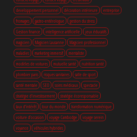
developpement personnel
décoration intérieure
entreprise
fromages
gastro-entérologue
gestion du stress
Gestion finance
intelligence artificielle
jeux éducatifs
magicien
Magicien Lausanne
Magicien professionnel
maladies
marketing immersif
mentaliste
modèles de voitures
mutuelle santé
nutrition santé
plombier paris
risques sanitaires
salle de sport
santé mentale
SEO
soins médicaux
spectacle
stratégie d'investissement
stratégie écoresponsable
taux d'intérêt
tour du monde
transformation numérique
voiture d’occasion
voyage Cambodge
voyage serein
voyance
véhicules hybrides