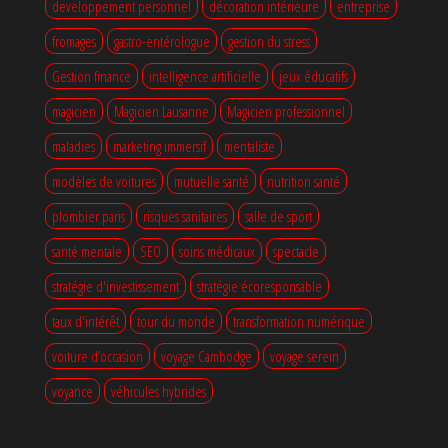
developpement personnel
décoration intérieure
entreprise
fromages
gastro-entérologue
gestion du stress
Gestion finance
intelligence artificielle
jeux éducatifs
magicien
Magicien Lausanne
Magicien professionnel
maladies
marketing immersif
mentaliste
modèles de voitures
mutuelle santé
nutrition santé
plombier paris
risques sanitaires
salle de sport
santé mentale
SEO
soins médicaux
spectacle
stratégie d'investissement
stratégie écoresponsable
taux d'intérêt
tour du monde
transformation numérique
voiture d’occasion
voyage Cambodge
voyage serein
voyance
véhicules hybrides