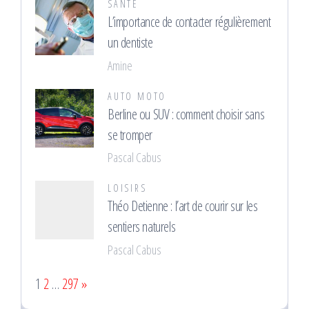
SANTÉ
L’importance de contacter régulièrement
un dentiste
Amine
AUTO MOTO
Berline ou SUV : comment choisir sans
se tromper
Pascal Cabus
LOISIRS
Théo Detienne : l’art de courir sur les
sentiers naturels
Pascal Cabus
Page:
Next
1
2
…
297
»