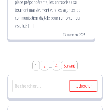
place prépondérante, les entreprises se
tournent massivement vers les agences de
communication digitale pour renforcer leur
visibilité […]
13 novembre 2025
Pagination
1
2
…
4
Suivant
des
publications
Rechercher :