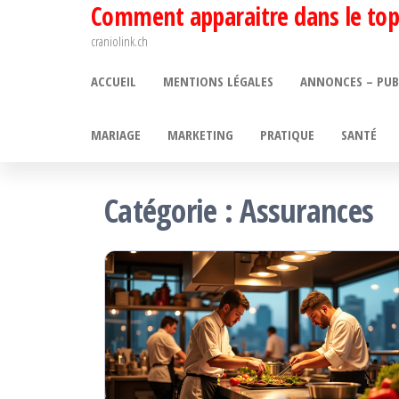
Comment apparaitre dans le top
Passer
ce
craniolink.ch
contenu
ACCUEIL
MENTIONS LÉGALES
ANNONCES – PUB
MARIAGE
MARKETING
PRATIQUE
SANTÉ
Catégorie :
Assurances