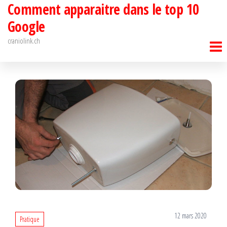
Comment apparaitre dans le top 10
Passer
ce
Google
contenu
craniolink.ch
12 mars 2020
Pratique