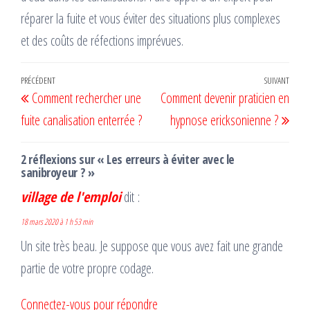
réparer la fuite et vous éviter des situations plus complexes
et des coûts de réfections imprévues.
Navigation
Article
PRÉCÉDENT
SUIVANT
Artic
Comment rechercher une
Comment devenir praticien en
de
précédent
suiv
fuite canalisation enterrée ?
hypnose ericksonienne ?
l’article
2 réflexions sur « Les erreurs à éviter avec le
sanibroyeur ? »
village de l'emploi
dit :
18 mars 2020 à 1 h 53 min
Un site très beau. Je suppose que vous avez fait une grande
partie de votre propre codage.
Connectez-vous pour répondre