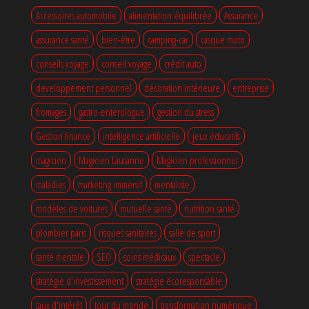
Accessoires automobile
alimentation équilibrée
Assurance
assurance santé
bien-être
camping-car
casque moto
conseils voyage
conseil voyage
crédit auto
developpement personnel
décoration intérieure
entreprise
fromages
gastro-entérologue
gestion du stress
Gestion finance
intelligence artificielle
jeux éducatifs
magicien
Magicien Lausanne
Magicien professionnel
maladies
marketing immersif
mentaliste
modèles de voitures
mutuelle santé
nutrition santé
plombier paris
risques sanitaires
salle de sport
santé mentale
SEO
soins médicaux
spectacle
stratégie d'investissement
stratégie écoresponsable
taux d'intérêt
tour du monde
transformation numérique