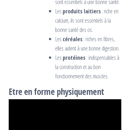
sont essentiels à une bonne santé.
Les
produits laitiers
: riche en
calcium, ils sont essentiels à la
bonne santé des os.
Les
céréales
: riches en fibres,
elles aident à une bonne digestion.
Les
protéines
: indispensables à
la construction et au bon
fonctionnement des muscles.
Etre en forme physiquement