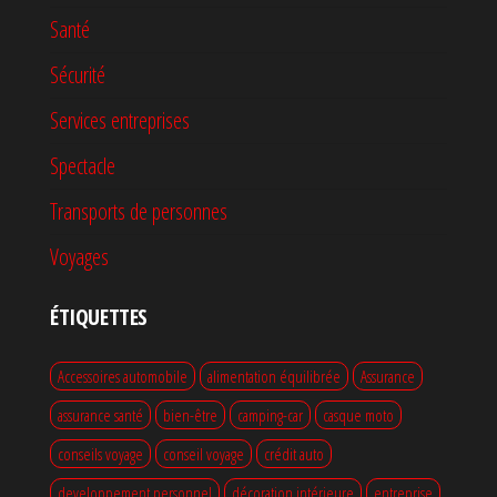
Santé
Sécurité
Services entreprises
Spectacle
Transports de personnes
Voyages
ÉTIQUETTES
Accessoires automobile
alimentation équilibrée
Assurance
assurance santé
bien-être
camping-car
casque moto
conseils voyage
conseil voyage
crédit auto
developpement personnel
décoration intérieure
entreprise