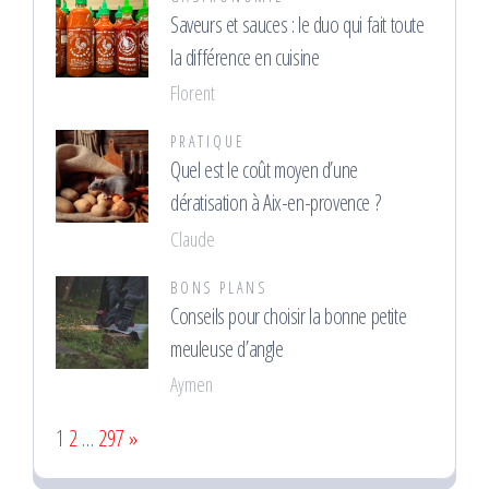
Saveurs et sauces : le duo qui fait toute
la différence en cuisine
Florent
PRATIQUE
Quel est le coût moyen d’une
dératisation à Aix-en-provence ?
Claude
BONS PLANS
Conseils pour choisir la bonne petite
meuleuse d’angle
Aymen
Page:
Next
1
2
…
297
»