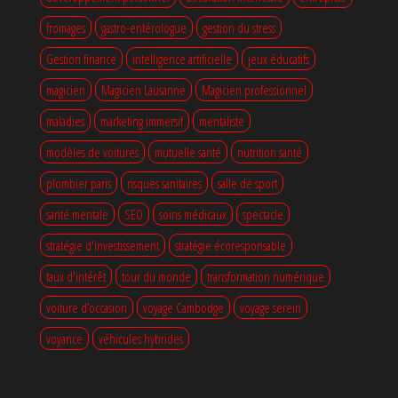
fromages
gastro-entérologue
gestion du stress
Gestion finance
intelligence artificielle
jeux éducatifs
magicien
Magicien Lausanne
Magicien professionnel
maladies
marketing immersif
mentaliste
modèles de voitures
mutuelle santé
nutrition santé
plombier paris
risques sanitaires
salle de sport
santé mentale
SEO
soins médicaux
spectacle
stratégie d'investissement
stratégie écoresponsable
taux d'intérêt
tour du monde
transformation numérique
voiture d’occasion
voyage Cambodge
voyage serein
voyance
véhicules hybrides