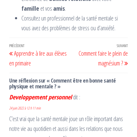
famille
et vos
amis
.
Consultez un professionnel de la santé mentale si
vous avez des problèmes de stress ou d’anxiété.
Navigation
Article
PRÉCÉDENT
SUIVANT
Artic
Apprendre à lire aux élèves
Comment faire le plein de
de
précédent
suiv
en primaire
magnésium ?
l’article
Une réflexion sur « Comment être en bonne santé
physique et mentale ? »
Developpement personnel
dit :
24 juin 2022 à 12 h 11 min
C’est vrai que la santé mentale joue un rôle important dans
notre vie au quotidien et aussi dans les relations que nous