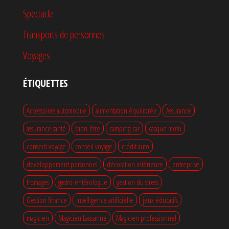
Spectacle
Transports de personnes
Voyages
ÉTIQUETTES
Accessoires automobile
alimentation équilibrée
Assurance
assurance santé
bien-être
camping-car
casque moto
conseils voyage
conseil voyage
crédit auto
developpement personnel
décoration intérieure
entreprise
fromages
gastro-entérologue
gestion du stress
Gestion finance
intelligence artificielle
jeux éducatifs
magicien
Magicien Lausanne
Magicien professionnel