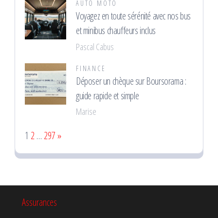
AUTO MOTO
Voyagez en toute sérénité avec nos bus
et minibus chauffeurs inclus
Pascal Cabus
FINANCE
Déposer un chèque sur Boursorama :
guide rapide et simple
Marise
Page:
Next
1
2
…
297
»
Assurances