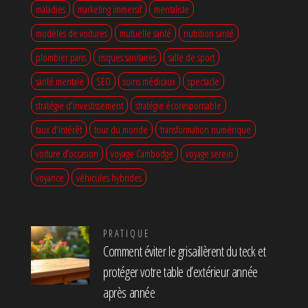
maladies
marketing immersif
mentaliste
modèles de voitures
mutuelle santé
nutrition santé
plombier paris
risques sanitaires
salle de sport
santé mentale
SEO
soins médicaux
spectacle
stratégie d'investissement
stratégie écoresponsable
taux d'intérêt
tour du monde
transformation numérique
voiture d’occasion
voyage Cambodge
voyage serein
voyance
véhicules hybrides
PRATIQUE
Comment éviter le grisaillèrent du teck et
protéger votre table d’extérieur année
après année