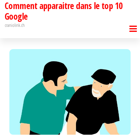
Comment apparaitre dans le top 10
Passer
ce
Google
contenu
craniolink.ch