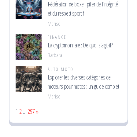
Fédération de boxe : pilier de l’intégrité
et du respect sportif
Marise
FINANCE
La cryptomonnaie : De quoi s’agit-il?
Barbara
AUTO MOTO
Explorer les diverses catégories de
moteurs pour motos : un guide complet
Marise
Page:
Next
1
2
…
297
»