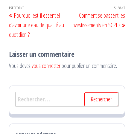
Navigation
Article
PRÉCÉDENT
SUIVANT
Artic
Pourquoi est-il essentiel
Comment se passent les
de
précédent
suiv
d’avoir une eau de qualité au
investissements en SCPI ?
l’article
quotidien ?
Laisser un commentaire
Vous devez
vous connecter
pour publier un commentaire.
Rechercher :