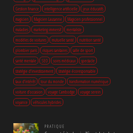
Gestion finance
intelligence artificielle
jeux éducatifs
magicien
Magicien Lausanne
Magicien professionnel
maladies
marketing immersif
mentaliste
modèles de voitures
mutuelle santé
nutrition santé
plombier paris
risques sanitaires
salle de sport
santé mentale
SEO
soins médicaux
spectacle
stratégie d'investissement
stratégie écoresponsable
taux d'intérêt
tour du monde
transformation numérique
voiture d’occasion
voyage Cambodge
voyage serein
voyance
véhicules hybrides
PRATIQUE