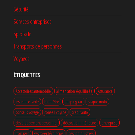
Sécurité
Services entreprises
Spectacle
Transports de personnes
Voyages
ÉTIQUETTES
Accessoires automobile
alimentation équilibrée
Assurance
assurance santé
bien-être
camping-car
casque moto
conseils voyage
conseil voyage
crédit auto
developpement personnel
décoration intérieure
entreprise
fromages
gastro-entérologue
gestion du stress