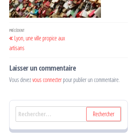
Navigation
Article
PRÉCÉDENT
Lyon, une ville propice aux
de
précédent
artisans
l’article
Laisser un commentaire
Vous devez
vous connecter
pour publier un commentaire.
Rechercher :