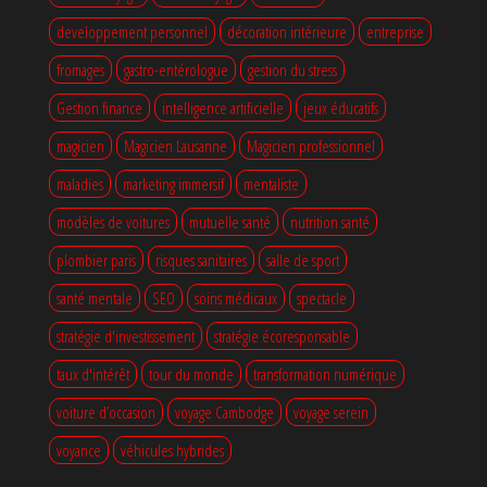
developpement personnel
décoration intérieure
entreprise
fromages
gastro-entérologue
gestion du stress
Gestion finance
intelligence artificielle
jeux éducatifs
magicien
Magicien Lausanne
Magicien professionnel
maladies
marketing immersif
mentaliste
modèles de voitures
mutuelle santé
nutrition santé
plombier paris
risques sanitaires
salle de sport
santé mentale
SEO
soins médicaux
spectacle
stratégie d'investissement
stratégie écoresponsable
taux d'intérêt
tour du monde
transformation numérique
voiture d’occasion
voyage Cambodge
voyage serein
voyance
véhicules hybrides