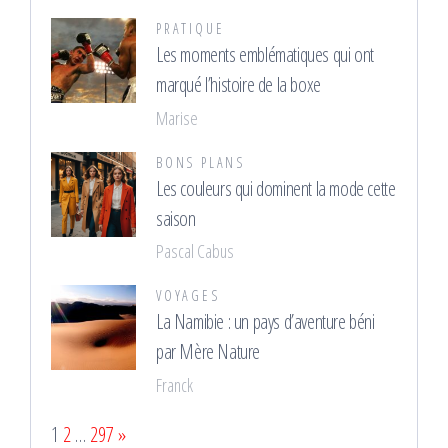
PRATIQUE
Les moments emblématiques qui ont
marqué l’histoire de la boxe
Marise
BONS PLANS
Les couleurs qui dominent la mode cette
saison
Pascal Cabus
VOYAGES
La Namibie : un pays d’aventure béni
par Mère Nature
Franck
Page:
Next
1
2
…
297
»