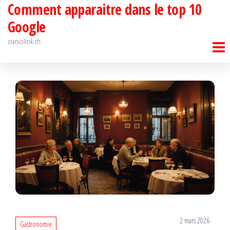
Comment apparaitre dans le top 10
Passer
ce
Google
contenu
craniolink.ch
2 mars 2026
Gastronomie