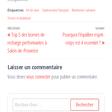
Étiquettes
Art de vivre
Gastronomie française
Patrimoine culinaire
Terroir et traditions
Navigation
Article
PRÉCÉDENT
SUIVANT
Artic
Top 5 des bornes de
Pourquoi l’équilibre esprit-
de
précédent
suiv
recharge performantes à
corps est-il essentiel ?
l’article
Salon-de-Provence
Laisser un commentaire
Vous devez
vous connecter
pour publier un commentaire.
Rechercher :