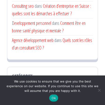
Consulting seo
dans
Création d’entreprise en Suisse :
quelles sont les démarches à effectuer ?
Developpement personnel
dans
Comment être en
bonne santé physique et mentale ?
Agence développement web
dans
Quels sont les rôles
d’un consultant SEO ?
CATÉGORIES
We use cookies to ensure that we give you the best
experience on our website. If you continue to use this site we
Catégories
will assume that you are happy with it.
Ok