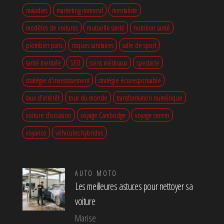
maladies
marketing immersif
mentaliste
modèles de voitures
mutuelle santé
nutrition santé
plombier paris
risques sanitaires
salle de sport
santé mentale
SEO
soins médicaux
spectacle
stratégie d'investissement
stratégie écoresponsable
taux d'intérêt
tour du monde
transformation numérique
voiture d’occasion
voyage Cambodge
voyage serein
voyance
véhicules hybrides
AUTO MOTO
Les meilleures astuces pour nettoyer sa
voiture
Marise