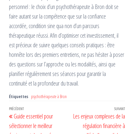
personnel : le choix d’un psychothérapeute à Bron doit se
faire autant sur la compétence que sur la confiance
accordée, condition sine qua non d’un parcours
thérapeutique réussi. Afin d’optimiser cet investissement, il
est précieux de suivre quelques conseils pratiques : être
honnête lors des premiers entretiens, ne pas hésiter à poser
des questions sur l’approche ou les modalités, ainsi que
planifier régulièrement ses séances pour garantir la
continuité et la profondeur du travail.
Étiquettes
psychothérapeute à Bron
Navigation
Article
PRÉCÉDENT
SUIVANT
Artic
Guide essentiel pour
Les enjeux complexes de la
de
précédent
suiv
sélectionner le meilleur
régulation financière à
l’article