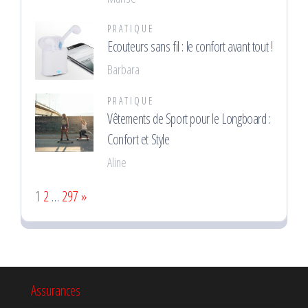
PRATIQUE
Ecouteurs sans fil : le confort avant tout !
Barbara
PRATIQUE
Vêtements de Sport pour le Longboard :
Confort et Style
Aline
Page:
Next
1
2
…
297
»
Assurances