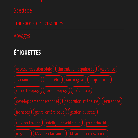
Spectacle
Transports de personnes
Voyages
ÉTIQUETTES
Accessoires automobile
alimentation équilibrée
Assurance
assurance santé
bien-être
camping-car
casque moto
conseils voyage
conseil voyage
crédit auto
developpement personnel
décoration intérieure
entreprise
fromages
gastro-entérologue
gestion du stress
Gestion finance
intelligence artificielle
jeux éducatifs
magicien
Magicien Lausanne
Magicien professionnel