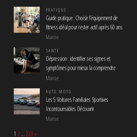
PRATIQUE
Guide pratique : Choisir l’équipement de
fitness idéal pour rester actif après 60 ans
Marise
SANTÉ
Dépression : identifier ses signes et
symptômes pour mieux la comprendre
Marise
AUTO MOTO
Les 5 Voitures Familiales Sportives
Incontournables Découvrir
Marise
Page:
Next
1
2
…
223
»