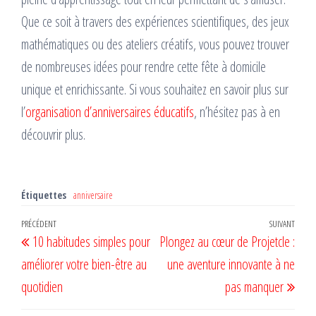
Que ce soit à travers des expériences scientifiques, des jeux
mathématiques ou des ateliers créatifs, vous pouvez trouver
de nombreuses idées pour rendre cette fête à domicile
unique et enrichissante. Si vous souhaitez en savoir plus sur
l’
organisation d’anniversaires éducatifs
, n’hésitez pas à en
découvrir plus.
Étiquettes
anniversaire
Navigation
Article
PRÉCÉDENT
SUIVANT
Artic
10 habitudes simples pour
Plongez au cœur de Projetcle :
de
précédent
suiv
améliorer votre bien-être au
une aventure innovante à ne
l’article
quotidien
pas manquer