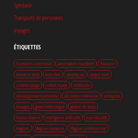
Spectacle
Transports de personnes
Voyages
ÉTIQUETTES
Accessoires automobile
alimentation équilibrée
Assurance
assurance santé
bien-être
camping-car
casque moto
conseils voyage
conseil voyage
crédit auto
developpement personnel
décoration intérieure
entreprise
fromages
gastro-entérologue
gestion du stress
Gestion finance
intelligence artificielle
jeux éducatifs
magicien
Magicien Lausanne
Magicien professionnel