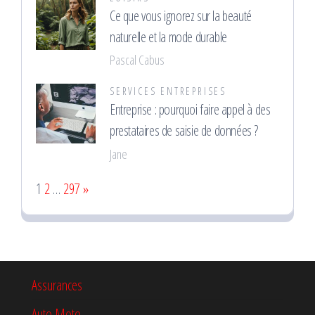
Ce que vous ignorez sur la beauté
naturelle et la mode durable
Pascal Cabus
SERVICES ENTREPRISES
Entreprise : pourquoi faire appel à des
prestataires de saisie de données ?
Jane
Page:
Next
1
2
…
297
»
Assurances
Auto Moto