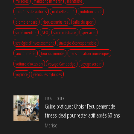
maladies
marketing immersif
mentaliste
modèles de voitures
mutuelle santé
nutrition santé
plombier paris
risques sanitaires
salle de sport
santé mentale
SEO
soins médicaux
spectacle
stratégie d'investissement
stratégie écoresponsable
taux d'intérêt
tour du monde
transformation numérique
voiture d’occasion
voyage Cambodge
voyage serein
voyance
véhicules hybrides
PRATIQUE
Guide pratique : Choisir l’équipement de
fitness idéal pour rester actif après 60 ans
Marise