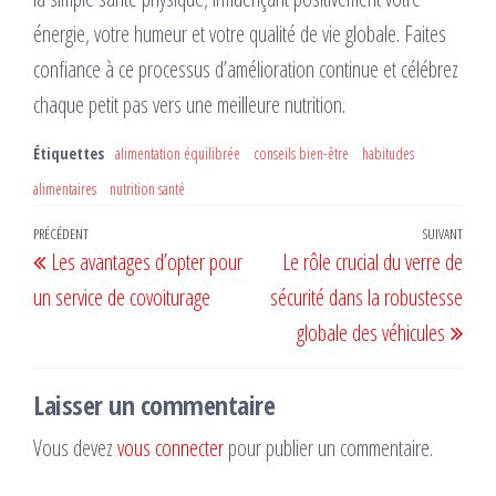
énergie, votre humeur et votre qualité de vie globale. Faites
confiance à ce processus d’amélioration continue et célébrez
chaque petit pas vers une meilleure nutrition.
Étiquettes
alimentation équilibrée
conseils bien-être
habitudes
alimentaires
nutrition santé
Navigation
Article
PRÉCÉDENT
SUIVANT
Artic
Les avantages d’opter pour
Le rôle crucial du verre de
de
précédent
suiv
un service de covoiturage
sécurité dans la robustesse
l’article
globale des véhicules
Laisser un commentaire
Vous devez
vous connecter
pour publier un commentaire.