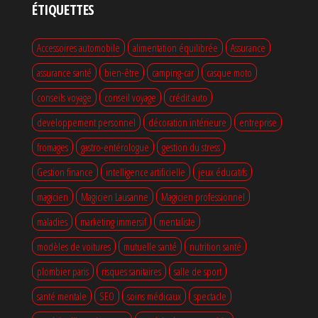
ÉTIQUETTES
Accessoires automobile
alimentation équilibrée
Assurance
assurance santé
bien-être
camping-car
casque moto
conseils voyage
conseil voyage
crédit auto
developpement personnel
décoration intérieure
entreprise
fromages
gastro-entérologue
gestion du stress
Gestion finance
intelligence artificielle
jeux éducatifs
magicien
Magicien Lausanne
Magicien professionnel
maladies
marketing immersif
mentaliste
modèles de voitures
mutuelle santé
nutrition santé
plombier paris
risques sanitaires
salle de sport
santé mentale
SEO
soins médicaux
spectacle