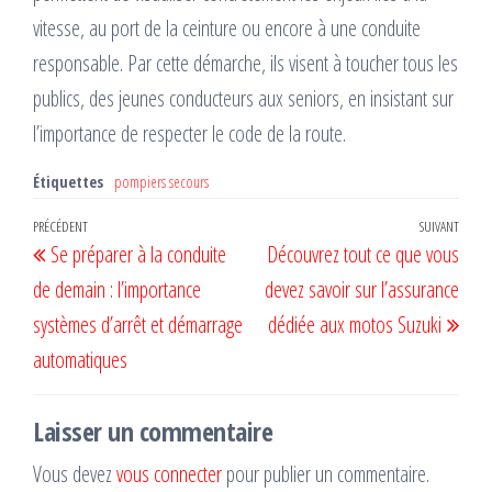
vitesse, au port de la ceinture ou encore à une conduite
responsable. Par cette démarche, ils visent à toucher tous les
publics, des jeunes conducteurs aux seniors, en insistant sur
l’importance de respecter le code de la route.
Étiquettes
pompiers secours
Navigation
Article
PRÉCÉDENT
SUIVANT
Artic
Se préparer à la conduite
Découvrez tout ce que vous
de
précédent
suiv
de demain : l’importance
devez savoir sur l’assurance
l’article
systèmes d’arrêt et démarrage
dédiée aux motos Suzuki
automatiques
Laisser un commentaire
Vous devez
vous connecter
pour publier un commentaire.