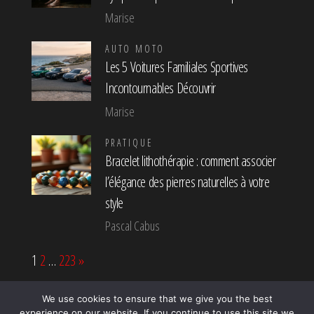
Marise
AUTO MOTO
Les 5 Voitures Familiales Sportives
Incontournables Découvrir
Marise
PRATIQUE
Bracelet lithothérapie : comment associer
l’élégance des pierres naturelles à votre
style
Pascal Cabus
Page:
Next
1
2
…
223
»
We use cookies to ensure that we give you the best
experience on our website. If you continue to use this site we