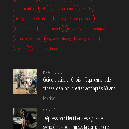
santé mentale
SEO
soins médicaux
spectacle
stratégie d'investissement
stratégie écoresponsable
taux d'intérêt
tour du monde
transformation numérique
voiture d’occasion
voyage Cambodge
voyage serein
voyance
véhicules hybrides
PRATIQUE
Guide pratique : Choisir l’équipement de
fitness idéal pour rester actif après 60 ans
Marise
SANTÉ
Dépression : identifier ses signes et
symptômes pour mieux la comprendre