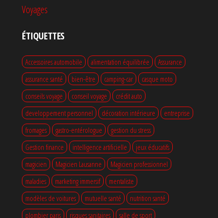
Voyages
ÉTIQUETTES
Accessoires automobile
alimentation équilibrée
Assurance
assurance santé
bien-être
camping-car
casque moto
conseils voyage
conseil voyage
crédit auto
developpement personnel
décoration intérieure
entreprise
fromages
gastro-entérologue
gestion du stress
Gestion finance
intelligence artificielle
jeux éducatifs
magicien
Magicien Lausanne
Magicien professionnel
maladies
marketing immersif
mentaliste
modèles de voitures
mutuelle santé
nutrition santé
plombier paris
risques sanitaires
salle de sport