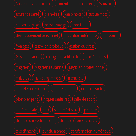
Accessoires automobile
alimentation équilibrée
Assurance
assurance santé
bien-être
camping-car
casque moto
conseils voyage
conseil voyage
crédit auto
developpement personnel
décoration intérieure
entreprise
fromages
gastro-entérologue
gestion du stress
Gestion finance
intelligence artificielle
jeux éducatifs
magicien
Magicien Lausanne
Magicien professionnel
maladies
marketing immersif
mentaliste
modèles de voitures
mutuelle santé
nutrition santé
plombier paris
risques sanitaires
salle de sport
santé mentale
SEO
soins médicaux
spectacle
stratégie d'investissement
stratégie écoresponsable
taux d'intérêt
tour du monde
transformation numérique