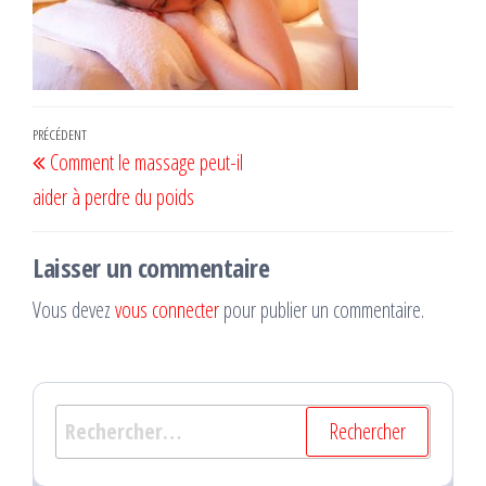
Navigation
Article
PRÉCÉDENT
Comment le massage peut-il
de
précédent
aider à perdre du poids
l’article
Laisser un commentaire
Vous devez
vous connecter
pour publier un commentaire.
Rechercher :