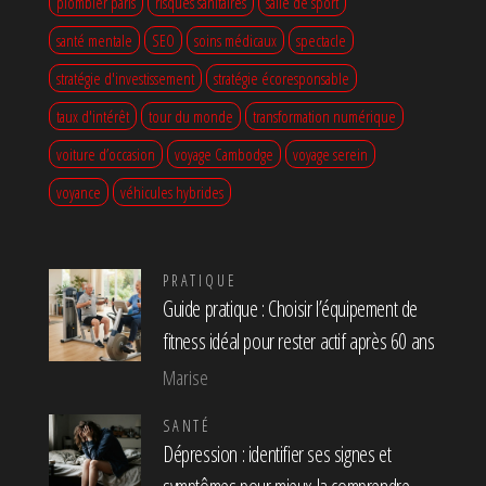
plombier paris
risques sanitaires
salle de sport
santé mentale
SEO
soins médicaux
spectacle
stratégie d'investissement
stratégie écoresponsable
taux d'intérêt
tour du monde
transformation numérique
voiture d’occasion
voyage Cambodge
voyage serein
voyance
véhicules hybrides
PRATIQUE
Guide pratique : Choisir l’équipement de
fitness idéal pour rester actif après 60 ans
Marise
SANTÉ
Dépression : identifier ses signes et