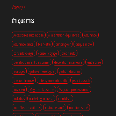
Voyages
ÉTIQUETTES
Accessoires automobile
alimentation équilibrée
Assurance
assurance santé
bien-être
camping-car
casque moto
conseils voyage
conseil voyage
crédit auto
developpement personnel
décoration intérieure
entreprise
fromages
gastro-entérologue
gestion du stress
Gestion finance
intelligence artificielle
jeux éducatifs
magicien
Magicien Lausanne
Magicien professionnel
maladies
marketing immersif
mentaliste
modèles de voitures
mutuelle santé
nutrition santé