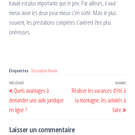
travail est plus importante que le prix. Par ailleurs, il vaut
mieux avoir les deux pour mieux s’en sortir. Mais le plus
souvent, les prestations complètes s’avèrent être plus
onéreuses.
Étiquettes
Décoration florale
Navigation
Article
PRÉCÉDENT
SUIVANT
Artic
Quels avantages à
Réaliser les vacances d’été à
de
précédent
suiv
demander une aide juridique
la montagne: les activités à
l’article
en ligne ?
faire
Laisser un commentaire