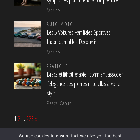
symptômes pour mieux la comprendre
Marise
AUTO MOTO
Les 5 Voitures Familiales Sportives
Incontournables Découvrir
Marise
PRATIQUE
Bracelet lithothérapie : comment associer
l’élégance des pierres naturelles à votre
style
Pascal Cabus
Page:
Next
1
2
…
223
»
We use cookies to ensure that we give you the best