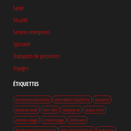
Santé
Sécurité
Services entreprises
Spectacle
Transports de personnes
Voyages
ÉTIQUETTES
Accessoires automobile
alimentation équilibrée
Assurance
assurance santé
bien-être
camping-car
casque moto
conseils voyage
conseil voyage
crédit auto
developpement personnel
décoration intérieure
entreprise