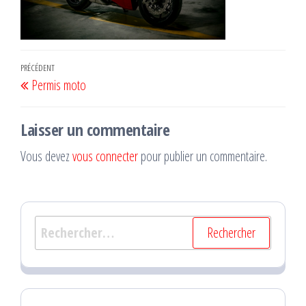
Navigation
Article
PRÉCÉDENT
Permis moto
de
précédent
l’article
Laisser un commentaire
Vous devez
vous connecter
pour publier un commentaire.
Rechercher :