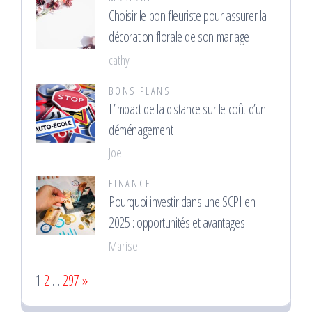
Choisir le bon fleuriste pour assurer la
décoration florale de son mariage
cathy
BONS PLANS
L’impact de la distance sur le coût d’un
déménagement
Joel
FINANCE
Pourquoi investir dans une SCPI en
2025 : opportunités et avantages
Marise
Page:
Next
1
2
…
297
»