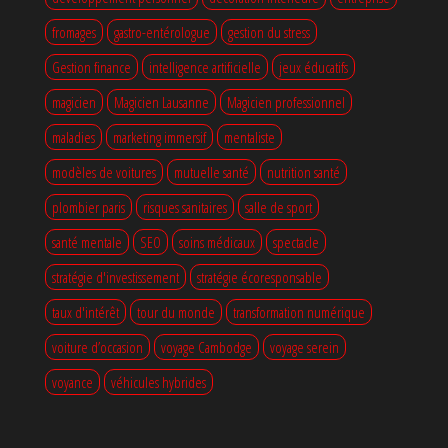
fromages
gastro-entérologue
gestion du stress
Gestion finance
intelligence artificielle
jeux éducatifs
magicien
Magicien Lausanne
Magicien professionnel
maladies
marketing immersif
mentaliste
modèles de voitures
mutuelle santé
nutrition santé
plombier paris
risques sanitaires
salle de sport
santé mentale
SEO
soins médicaux
spectacle
stratégie d'investissement
stratégie écoresponsable
taux d'intérêt
tour du monde
transformation numérique
voiture d’occasion
voyage Cambodge
voyage serein
voyance
véhicules hybrides