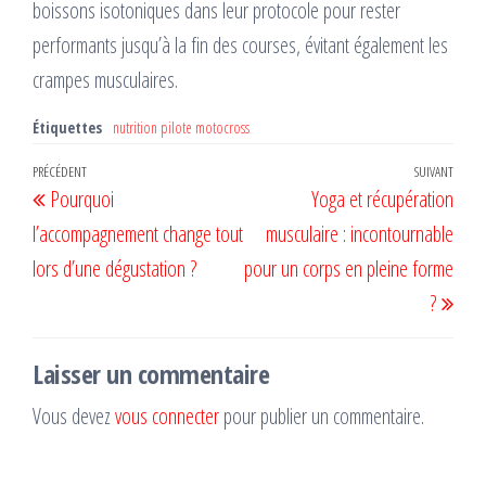
boissons isotoniques dans leur protocole pour rester
performants jusqu’à la fin des courses, évitant également les
crampes musculaires.
Étiquettes
nutrition pilote motocross
Navigation
Article
PRÉCÉDENT
SUIVANT
Artic
Pourquoi
Yoga et récupération
de
précédent
suiv
l’accompagnement change tout
musculaire : incontournable
l’article
lors d’une dégustation ?
pour un corps en pleine forme
?
Laisser un commentaire
Vous devez
vous connecter
pour publier un commentaire.