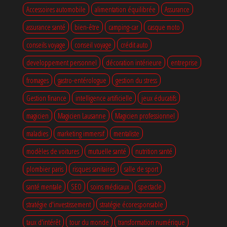
Accessoires automobile
alimentation équilibrée
Assurance
assurance santé
bien-être
camping-car
casque moto
conseils voyage
conseil voyage
crédit auto
developpement personnel
décoration intérieure
entreprise
fromages
gastro-entérologue
gestion du stress
Gestion finance
intelligence artificielle
jeux éducatifs
magicien
Magicien Lausanne
Magicien professionnel
maladies
marketing immersif
mentaliste
modèles de voitures
mutuelle santé
nutrition santé
plombier paris
risques sanitaires
salle de sport
santé mentale
SEO
soins médicaux
spectacle
stratégie d'investissement
stratégie écoresponsable
taux d'intérêt
tour du monde
transformation numérique