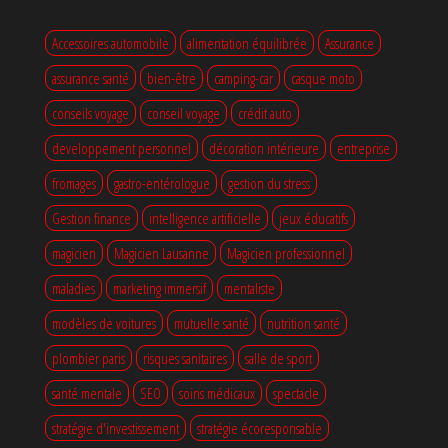
Accessoires automobile
alimentation équilibrée
Assurance
assurance santé
bien-être
camping-car
casque moto
conseils voyage
conseil voyage
crédit auto
developpement personnel
décoration intérieure
entreprise
fromages
gastro-entérologue
gestion du stress
Gestion finance
intelligence artificielle
jeux éducatifs
magicien
Magicien Lausanne
Magicien professionnel
maladies
marketing immersif
mentaliste
modèles de voitures
mutuelle santé
nutrition santé
plombier paris
risques sanitaires
salle de sport
santé mentale
SEO
soins médicaux
spectacle
stratégie d'investissement
stratégie écoresponsable