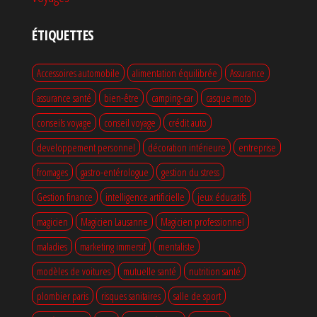
ÉTIQUETTES
Accessoires automobile
alimentation équilibrée
Assurance
assurance santé
bien-être
camping-car
casque moto
conseils voyage
conseil voyage
crédit auto
developpement personnel
décoration intérieure
entreprise
fromages
gastro-entérologue
gestion du stress
Gestion finance
intelligence artificielle
jeux éducatifs
magicien
Magicien Lausanne
Magicien professionnel
maladies
marketing immersif
mentaliste
modèles de voitures
mutuelle santé
nutrition santé
plombier paris
risques sanitaires
salle de sport