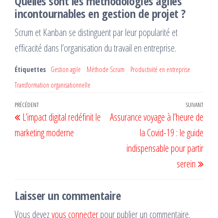
Quelles sont les méthodologies agiles
incontournables en gestion de projet ?
Scrum et Kanban se distinguent par leur popularité et
efficacité dans l’organisation du travail en entreprise.
Étiquettes
Gestion agile
Méthode Scrum
Productivité en entreprise
Transformation organisationnelle
Navigation
Article
PRÉCÉDENT
SUIVANT
Artic
L’impact digital redéfinit le
Assurance voyage à l’heure de
de
précédent
suiv
marketing moderne
la Covid-19 : le guide
l’article
indispensable pour partir
serein
Laisser un commentaire
Vous devez
vous connecter
pour publier un commentaire.