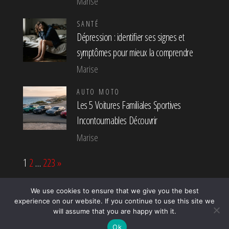
Marise
SANTÉ
Dépression : identifier ses signes et
symptômes pour mieux la comprendre
Marise
AUTO MOTO
Les 5 Voitures Familiales Sportives
Incontournables Découvrir
Marise
Page:
Next
1
2
…
223
»
We use cookies to ensure that we give you the best
experience on our website. If you continue to use this site we
Fièrement propulsé par
WordPress
|
Thème :
Popularis
will assume that you are happy with it.
Press
Ok