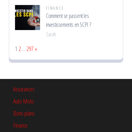
FINANCE
Comment se passent les
investissements en SCPI ?
Sarah
Page:
Next
1
2
…
297
»
Assurances
Auto Moto
Bons plans
Finance