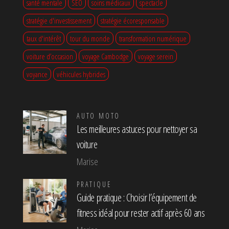
santé mentale
SEO
soins médicaux
spectacle
stratégie d'investissement
stratégie écoresponsable
taux d'intérêt
tour du monde
transformation numérique
voiture d’occasion
voyage Cambodge
voyage serein
voyance
véhicules hybrides
AUTO MOTO
Les meilleures astuces pour nettoyer sa
voiture
Marise
PRATIQUE
Guide pratique : Choisir l’équipement de
fitness idéal pour rester actif après 60 ans