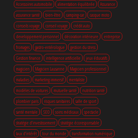
Accessoires automobile
alimentation équilibrée
Assurance
assurance santé
bien-être
camping-car
casque moto
conseils voyage
conseil voyage
crédit auto
developpement personnel
décoration intérieure
entreprise
fromages
gastro-entérologue
gestion du stress
Gestion finance
intelligence artificielle
jeux éducatifs
magicien
Magicien Lausanne
Magicien professionnel
maladies
marketing immersif
mentaliste
modèles de voitures
mutuelle santé
nutrition santé
plombier paris
risques sanitaires
salle de sport
santé mentale
SEO
soins médicaux
spectacle
stratégie d'investissement
stratégie écoresponsable
taux d'intérêt
tour du monde
transformation numérique