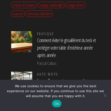
voiture d’occasion
voyage Cambodge
voyage serein
voyance
véhicules hybrides
PRATIQUE
Comment éviter le grisaillèrent du teck et
protéger votre table d’extérieur année
après année
Pascal Cabus
AUTO MOTO
Les meilleures astuces pour nettoyer sa
We use cookies to ensure that we give you the best
voiture
experience on our website. If you continue to use this site we
Marise
will assume that you are happy with it.
Ok
PRATIQUE