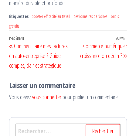
manière durable et profonde.
Étiquettes
booster efficacité au travail
gestionnaires de tâches
outils
gratuits
Navigation
Article
PRÉCÉDENT
SUIVANT
Artic
Comment faire mes factures
Commerce numérique :
de
précédent
suiv
en auto-entreprise ? Guide
croissance ou déclin ?
l’article
complet, clair et stratégique
Laisser un commentaire
Vous devez
vous connecter
pour publier un commentaire.
Rechercher :