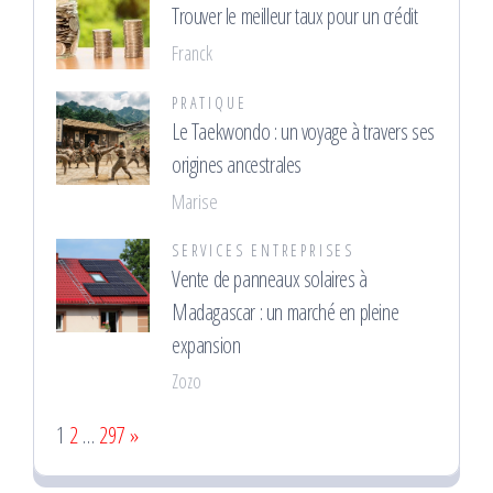
Trouver le meilleur taux pour un crédit
Franck
PRATIQUE
Le Taekwondo : un voyage à travers ses
origines ancestrales
Marise
SERVICES ENTREPRISES
Vente de panneaux solaires à
Madagascar : un marché en pleine
expansion
Zozo
Page:
Next
1
2
…
297
»