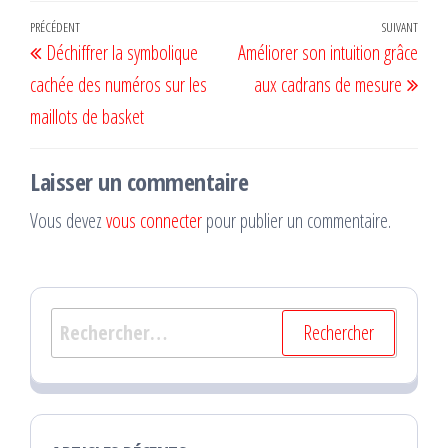
Navigation
Article
PRÉCÉDENT
SUIVANT
Artic
Déchiffrer la symbolique
Améliorer son intuition grâce
de
précédent
suiv
cachée des numéros sur les
aux cadrans de mesure
l’article
maillots de basket
Laisser un commentaire
Vous devez
vous connecter
pour publier un commentaire.
Rechercher :