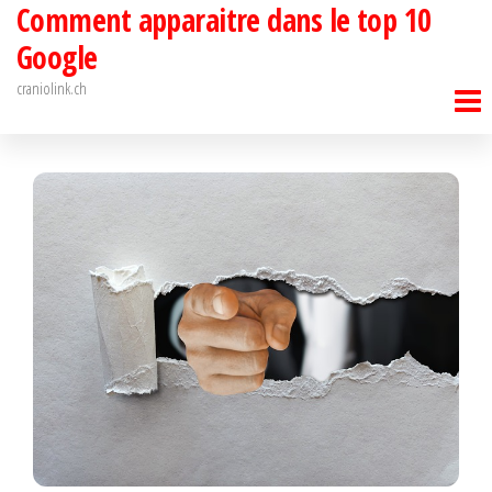
Comment apparaitre dans le top 10
Passer
ce
Google
contenu
craniolink.ch