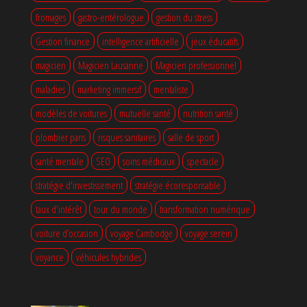
fromages
gastro-entérologue
gestion du stress
Gestion finance
intelligence artificielle
jeux éducatifs
magicien
Magicien Lausanne
Magicien professionnel
maladies
marketing immersif
mentaliste
modèles de voitures
mutuelle santé
nutrition santé
plombier paris
risques sanitaires
salle de sport
santé mentale
SEO
soins médicaux
spectacle
stratégie d'investissement
stratégie écoresponsable
taux d'intérêt
tour du monde
transformation numérique
voiture d’occasion
voyage Cambodge
voyage serein
voyance
véhicules hybrides