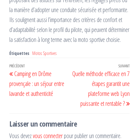
la manière d’adopter une conduite sécurisée et performante.
Ils soulignent aussi l’importance des critères de confort et
d’adaptabilité selon le profil du pilote, qui peuvent déterminer
la satisfaction à long terme avec la moto sportive choisie.
Étiquettes
Motos Sportives
Navigation
Article
PRÉCÉDENT
SUIVANT
Artic
Camping en Drôme
Quelle méthode efficace en 7
de
précédent
suiv
provençale : un séjour entre
étapes garantit une
l’article
lavande et authenticité
plateforme web Lyon
puissante et rentable ?
Laisser un commentaire
Vous devez
vous connecter
pour publier un commentaire.