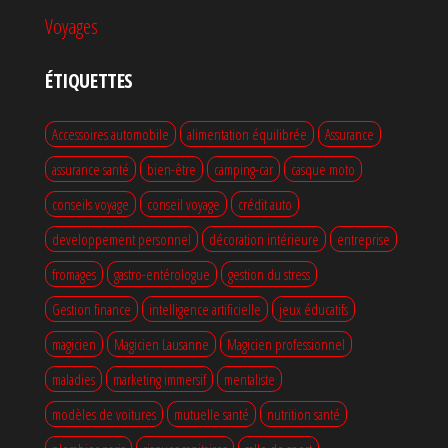
Voyages
ÉTIQUETTES
Accessoires automobile
alimentation équilibrée
Assurance
assurance santé
bien-être
camping-car
casque moto
conseils voyage
conseil voyage
crédit auto
developpement personnel
décoration intérieure
entreprise
fromages
gastro-entérologue
gestion du stress
Gestion finance
intelligence artificielle
jeux éducatifs
magicien
Magicien Lausanne
Magicien professionnel
maladies
marketing immersif
mentaliste
modèles de voitures
mutuelle santé
nutrition santé