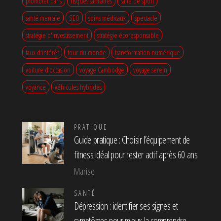
plombier paris
risques sanitaires
salle de sport
santé mentale
SEO
soins médicaux
spectacle
stratégie d'investissement
stratégie écoresponsable
taux d'intérêt
tour du monde
transformation numérique
voiture d’occasion
voyage Cambodge
voyage serein
voyance
véhicules hybrides
PRATIQUE
Guide pratique : Choisir l’équipement de
fitness idéal pour rester actif après 60 ans
Marise
SANTÉ
Dépression : identifier ses signes et
symptômes pour mieux la comprendre