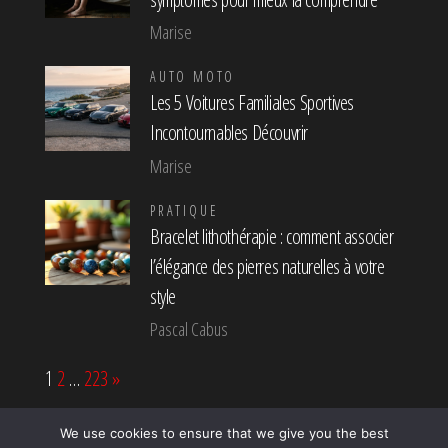
Marise
AUTO MOTO
Les 5 Voitures Familiales Sportives
Incontournables Découvrir
Marise
PRATIQUE
Bracelet lithothérapie : comment associer
l’élégance des pierres naturelles à votre
style
Pascal Cabus
Page:
Next
1
2
…
223
»
We use cookies to ensure that we give you the best