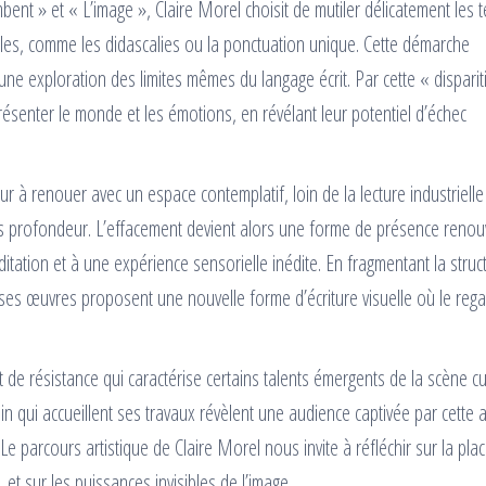
ent » et « L’image », Claire Morel choisit de mutiler délicatement les t
bles, comme les didascalies ou la ponctuation unique. Cette démarche
une exploration des limites mêmes du langage écrit. Par cette « disparit
eprésenter le monde et les émotions, en révélant leur potentiel d’échec
r à renouer avec un espace contemplatif, loin de la lecture industriell
profondeur. L’effacement devient alors une forme de présence renou
itation et à une expérience sensorielle inédite. En fragmentant la struc
, ses œuvres proposent une nouvelle forme d’écriture visuelle où le reg
t de résistance qui caractérise certains talents émergents de la scène cu
n qui accueillent ses travaux révèlent une audience captivée par cette
Le parcours artistique de Claire Morel nous invite à réfléchir sur la pla
t, et sur les puissances invisibles de l’image.