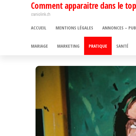
Comment apparaitre dans le top
Passer
ce
craniolink.ch
contenu
ACCUEIL
MENTIONS LÉGALES
ANNONCES – PUB
MARIAGE
MARKETING
PRATIQUE
SANTÉ