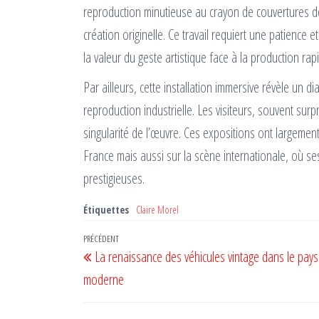
reproduction minutieuse au crayon de couvertures de l
création originelle. Ce travail requiert une patience 
la valeur du geste artistique face à la production rap
Par ailleurs, cette installation immersive révèle un 
reproduction industrielle. Les visiteurs, souvent surpri
singularité de l’œuvre. Ces expositions ont largemen
France mais aussi sur la scène internationale, où se
prestigieuses.
Étiquettes
Claire Morel
Navigation
Article
PRÉCÉDENT
La renaissance des véhicules vintage dans le pay
de
précédent
moderne
l’article