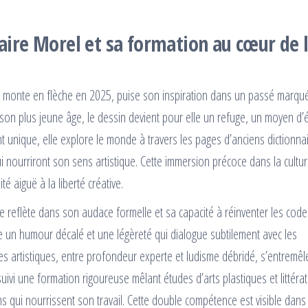
laire Morel et sa formation au cœur de 
é monte en flèche en 2025, puise son inspiration dans un passé marqu
s son plus jeune âge, le dessin devient pour elle un refuge, un moyen d’
ant unique, elle explore le monde à travers les pages d’anciens dictionna
 nourriront son sens artistique. Cette immersion précoce dans la cultu
é aiguë à la liberté créative.
e reflète dans son audace formelle et sa capacité à réinventer les code
orte un humour décalé et une légèreté qui dialogue subtilement avec les
 artistiques, entre profondeur experte et ludisme débridé, s’entremêle
 suivi une formation rigoureuse mêlant études d’arts plastiques et littérat
ui nourrissent son travail. Cette double compétence est visible dans 