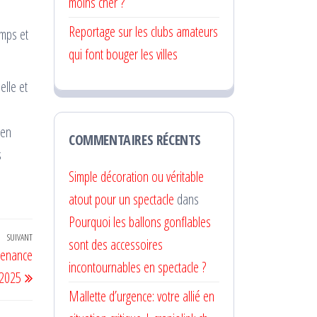
moins cher ?
Reportage sur les clubs amateurs
emps et
qui font bouger les villes
elle et
 en
COMMENTAIRES RÉCENTS
s
Simple décoration ou véritable
atout pour un spectacle
dans
Pourquoi les ballons gonflables
SUIVANT
Article
sont des accessoires
ntenance
suivant
incontournables en spectacle ?
 2025
Mallette d’urgence: votre allié en