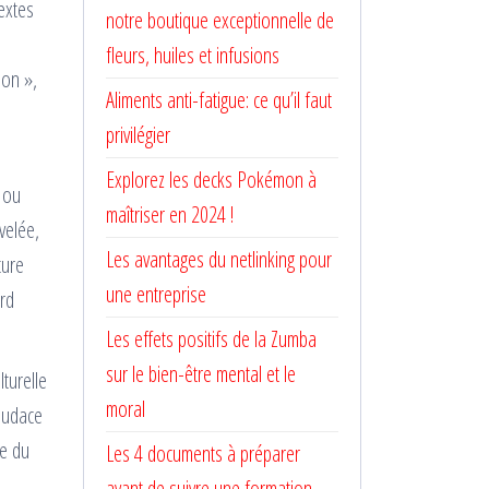
extes
notre boutique exceptionnelle de
fleurs, huiles et infusions
ion »,
Aliments anti-fatigue: ce qu’il faut
privilégier
Explorez les decks Pokémon à
e ou
maîtriser en 2024 !
velée,
Les avantages du netlinking pour
ture
une entreprise
ard
Les effets positifs de la Zumba
sur le bien-être mental et le
lturelle
moral
 audace
ce du
Les 4 documents à préparer
avant de suivre une formation