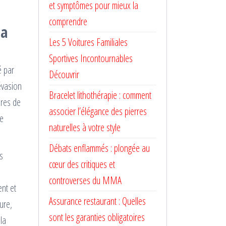
et symptômes pour mieux la
comprendre
la
Les 5 Voitures Familiales
Sportives Incontournables
é par
Découvrir
évasion
Bracelet lithothérapie : comment
ires de
associer l’élégance des pierres
re
naturelles à votre style
Débats enflammés : plongée au
s
cœur des critiques et
controverses du MMA
nt et
Assurance restaurant : Quelles
ure,
sont les garanties obligatoires
la