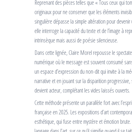
Reprenant des pièces telles que « Tous ceux qui tomb
originaux pour ne conserver que les éléments invisi
singulière dépasse la simple altération pour devenir 
elle interroge la capacité du texte et de l’image à r
intrinsèque mais aussi de poésie silencieuse.
Dans cette lignée, Claire Morel repousse le spectateu
numérique où le message est souvent consumé sans 
un espace d’expression du non-dit qui invite à la méd
narrative et en jouant sur la disparition progressive
devient acteur, complétant les vides laissés ouverts.
Cette méthode présente un parallèle fort avec l’espri
française en 2025. Les expositions d’art contemporai
esthétique, qui fuse entre mystère et émotion brute. 
langage dans l’art, sur ce qu’il signifie quand il se tai