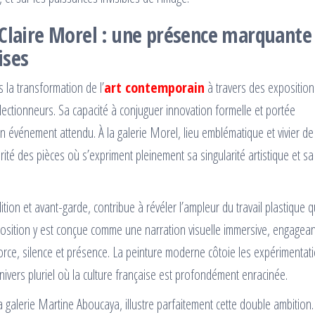
 Claire Morel : une présence marquante
ises
 la transformation de l’
art contemporain
à travers des exposition
lectionneurs. Sa capacité à conjuguer innovation formelle et portée
n événement attendu. À la galerie Morel, lieu emblématique et vivier de
larité des pièces où s’expriment pleinement sa singularité artistique et sa
ition et avant-garde, contribue à révéler l’ampleur du travail plastique q
sition y est conçue comme une narration visuelle immersive, engagean
 force, silence et présence. La peinture moderne côtoie les expérimentat
univers pluriel où la culture française est profondément enracinée.
a galerie Martine Aboucaya, illustre parfaitement cette double ambition.