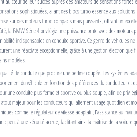
sont au cœur de leur succès auprès des amateurs de sensations fortes e
risations sophistiquées, allant des blocs turbo essence aux solutions
mise sur des moteurs turbo compacts mais puissants, offrant un excell
té, la BMW Série 4 privilégie une puissance brute avec des moteurs p
maniabilité indispensables en conduite sportive. Ce genre de véhicules ne
ocurent une réactivité exceptionnelle, grâce à une gestion électronique fi
tains modèles.
qualité de conduite que procure une berline coupée. Les systèmes adap
mportement du véhicule en fonction des préférences du conducteur et d
pour une conduite plus ferme et sportive ou plus souple, afin de privilégi
un atout majeur pour les conducteurs qui alternent usage quotidien et m
oniques comme le régulateur de vitesse adaptatif, l’assistance au maint
cipent à une sécurité accrue, facilitant ainsi la maîtrise de la voiture q