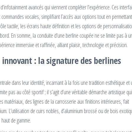
d’infotainment avancés qui viennent compléter l’expérience. Ces interf
 commandes vocales, simplifiant l’accès aux options tout en permettan
ôle tactile, les écrans haute définition et les options de personnalisati
à bord. En somme, la conduite d’une berline coupée ne se limite pas à u
ience immersive et raffinée, alliant plaisir, technologie et précision.
 innovant : la signature des berlines
ale dans leur identité, incarnant à la fois une tradition esthétique et
mite pas au côté sportif ; il s’agit d’une véritable démarche artistique qui
es matériaux, des lignes de la carrosserie aux finitions intérieures, fait
ium. L’utilisation de cuirs nobles, d’aluminium brossé ou de bois exoti
le haut de gamme.