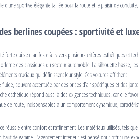
d’une sportive élégante taillée pour la route et le plaisir de conduite,
des berlines coupées : sportivité et lux
é forte qui se manifeste à travers plusieurs critères esthétiques et tec
moderne des classiques du secteur automobile. La silhouette basse, les 
éments cruciaux qui définissent leur style. Ces voitures affichent
luide, souvent accentuée par des prises d’air spécifiques et des jante
roche esthétique répond aussi à des exigences techniques, car elle favo
 tenue de route, indispensables à un comportement dynamique, caractéris
ce réussie entre confort et raffinement. Les matériaux utilisés, tels que 
ion haut de gamme. L’agencement intérieur est pensé pour offrir une exp