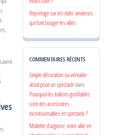
 qui
moins cher ?
es
Reportage sur les clubs amateurs
es
qui font bouger les villes
ses,
COMMENTAIRES RÉCENTS
 savent
e
Simple décoration ou véritable
s
atout pour un spectacle
dans
Pourquoi les ballons gonflables
sont des accessoires
ives
incontournables en spectacle ?
Mallette d’urgence: votre allié en
es