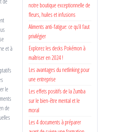
t de
notre boutique exceptionnelle de
fleurs, huiles et infusions
ent
Aliments anti-fatigue: ce qu’il faut
lus
privilégier
 se
Explorez les decks Pokémon à
ne et à
maîtriser en 2024 !
Les avantages du netlinking pour
tatifs
une entreprise
es
er le
Les effets positifs de la Zumba
oments
sur le bien-être mental et le
ien de
moral
uelles
Les 4 documents à préparer
avant de suivre une formation