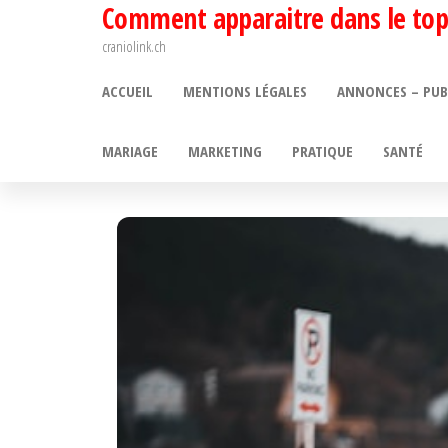
Comment apparaitre dans le top
Passer
ce
craniolink.ch
contenu
ACCUEIL
MENTIONS LÉGALES
ANNONCES – PUB
MARIAGE
MARKETING
PRATIQUE
SANTÉ