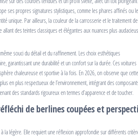
mise sur des courbes tendues et un profil svelte, avec un toit plongeant
ppe ses propres signatures stylistiques, comme les phares affinés ou l
ntité unique. Par ailleurs, la couleur de la carrosserie et le traitement d
e allant des teintes classiques et élégantes aux nuances plus audacieu
 même souci du détail et du raffinement. Les choix esthétiques
, garantissant une durabilité et un confort sur la durée. Ces voitures
sphère chaleureuse et sportive à la fois. En 2026, on observe que cett
plus en plus respectueux de l’environnement, intégrant des composant
tenant des standards rigoureux en termes d’apparence et de toucher.
réfléchi de berlines coupées et perspect
à la légère. Elle requiert une réflexion approfondie sur différents critèr