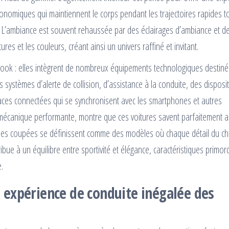
rgonomiques qui maintiennent le corps pendant les trajectoires rapides t
e. L’ambiance est souvent rehaussée par des éclairages d’ambiance et d
ures et les couleurs, créant ainsi un univers raffiné et invitant.
 look : elles intègrent de nombreux équipements technologiques destiné
 systèmes d’alerte de collision, d’assistance à la conduite, des disposit
aces connectées qui se synchronisent avec les smartphones et autres
mécanique performante, montre que ces voitures savent parfaitement al
erlines coupées se définissent comme des modèles où chaque détail du c
bue à un équilibre entre sportivité et élégance, caractéristiques primor
.
expérience de conduite inégalée des