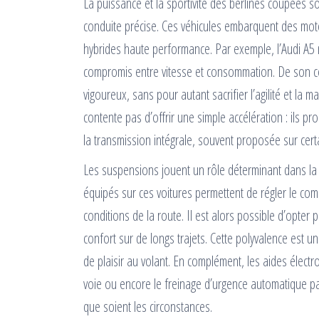
La puissance et la sportivité des berlines coupées 
conduite précise. Ces véhicules embarquent des moto
hybrides haute performance. Par exemple, l’Audi A5 
compromis entre vitesse et consommation. De son cô
vigoureux, sans pour autant sacrifier l’agilité et la 
contente pas d’offrir une simple accélération : ils pr
la transmission intégrale, souvent proposée sur cer
Les suspensions jouent un rôle déterminant dans la 
équipés sur ces voitures permettent de régler le co
conditions de la route. Il est alors possible d’opter 
confort sur de longs trajets. Cette polyvalence est 
de plaisir au volant. En complément, les aides électr
voie ou encore le freinage d’urgence automatique parti
que soient les circonstances.