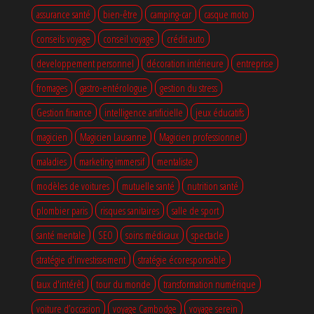
assurance santé
bien-être
camping-car
casque moto
conseils voyage
conseil voyage
crédit auto
developpement personnel
décoration intérieure
entreprise
fromages
gastro-entérologue
gestion du stress
Gestion finance
intelligence artificielle
jeux éducatifs
magicien
Magicien Lausanne
Magicien professionnel
maladies
marketing immersif
mentaliste
modèles de voitures
mutuelle santé
nutrition santé
plombier paris
risques sanitaires
salle de sport
santé mentale
SEO
soins médicaux
spectacle
stratégie d'investissement
stratégie écoresponsable
taux d'intérêt
tour du monde
transformation numérique
voiture d’occasion
voyage Cambodge
voyage serein