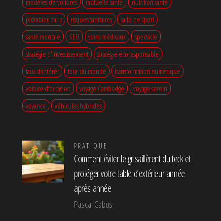
modèles de voitures
mutuelle santé
nutrition santé
plombier paris
risques sanitaires
salle de sport
santé mentale
SEO
soins médicaux
spectacle
stratégie d'investissement
stratégie écoresponsable
taux d'intérêt
tour du monde
transformation numérique
voiture d’occasion
voyage Cambodge
voyage serein
voyance
véhicules hybrides
PRATIQUE
Comment éviter le grisaillèrent du teck et
protéger votre table d’extérieur année
après année
Pascal Cabus