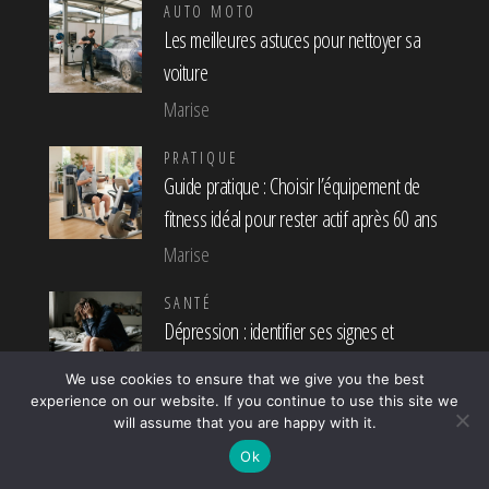
AUTO MOTO
Les meilleures astuces pour nettoyer sa
voiture
Marise
PRATIQUE
Guide pratique : Choisir l’équipement de
fitness idéal pour rester actif après 60 ans
Marise
SANTÉ
Dépression : identifier ses signes et
symptômes pour mieux la comprendre
We use cookies to ensure that we give you the best
Marise
experience on our website. If you continue to use this site we
will assume that you are happy with it.
Page:
Next
1
2
…
223
»
Ok