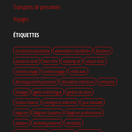
Transports de personnes
Voyages
ÉTIQUETTES
Accessoires automobile
alimentation équilibrée
Assurance
assurance santé
bien-être
camping-car
casque moto
conseils voyage
conseil voyage
crédit auto
developpement personnel
décoration intérieure
entreprise
fromages
gastro-entérologue
gestion du stress
Gestion finance
intelligence artificielle
jeux éducatifs
magicien
Magicien Lausanne
Magicien professionnel
maladies
marketing immersif
mentaliste