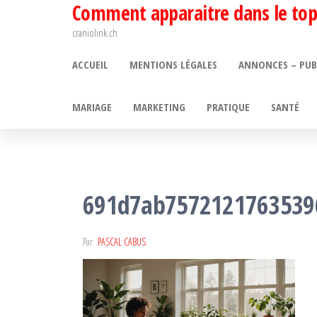
Comment apparaitre dans le top
Passer
ce
craniolink.ch
contenu
ACCUEIL
MENTIONS LÉGALES
ANNONCES – PUB
MARIAGE
MARKETING
PRATIQUE
SANTÉ
691d7ab75721217635396
Par
PASCAL CABUS