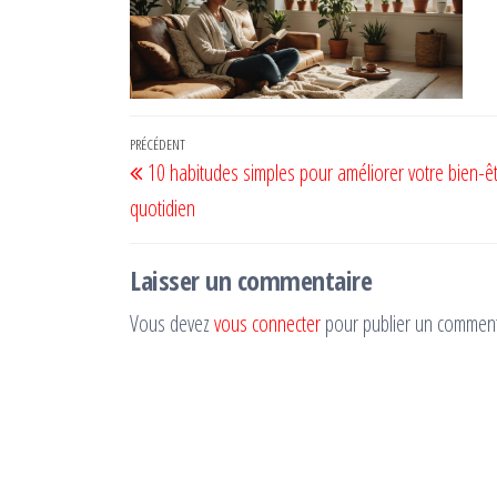
Navigation
Article
PRÉCÉDENT
10 habitudes simples pour améliorer votre bien-ê
de
précédent
quotidien
l’article
Laisser un commentaire
Vous devez
vous connecter
pour publier un comment