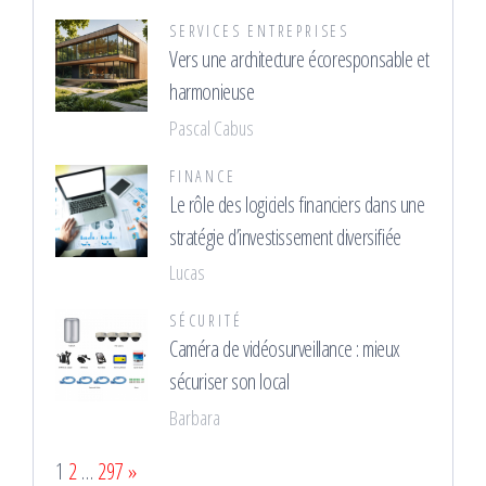
SERVICES ENTREPRISES
Vers une architecture écoresponsable et
harmonieuse
Pascal Cabus
FINANCE
Le rôle des logiciels financiers dans une
stratégie d’investissement diversifiée
Lucas
SÉCURITÉ
Caméra de vidéosurveillance : mieux
sécuriser son local
Barbara
Page:
Next
1
2
…
297
»