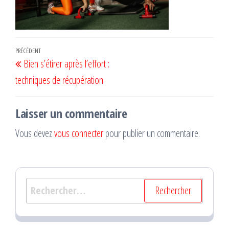
Navigation
Article
PRÉCÉDENT
Bien s’étirer après l’effort :
de
précédent
techniques de récupération
l’article
Laisser un commentaire
Vous devez
vous connecter
pour publier un commentaire.
Rechercher :