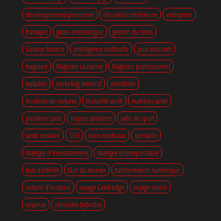
developpement personnel
décoration intérieure
entreprise
fromages
gastro-entérologue
gestion du stress
Gestion finance
intelligence artificielle
jeux éducatifs
magicien
Magicien Lausanne
Magicien professionnel
maladies
marketing immersif
mentaliste
modèles de voitures
mutuelle santé
nutrition santé
plombier paris
risques sanitaires
salle de sport
santé mentale
SEO
soins médicaux
spectacle
stratégie d'investissement
stratégie écoresponsable
taux d'intérêt
tour du monde
transformation numérique
voiture d’occasion
voyage Cambodge
voyage serein
voyance
véhicules hybrides