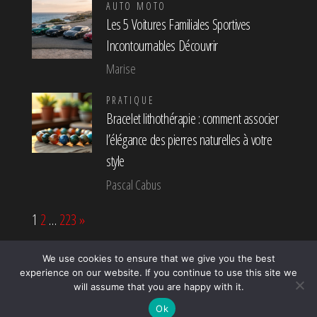
AUTO MOTO
Les 5 Voitures Familiales Sportives
Incontournables Découvrir
Marise
PRATIQUE
Bracelet lithothérapie : comment associer
l’élégance des pierres naturelles à votre
style
Pascal Cabus
Page:
Next
1
2
…
223
»
We use cookies to ensure that we give you the best
experience on our website. If you continue to use this site we
Fièrement propulsé par
WordPress
|
Thème :
Popularis
will assume that you are happy with it.
Press
Ok