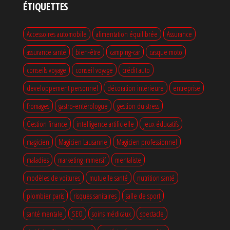
ÉTIQUETTES
Accessoires automobile
alimentation équilibrée
Assurance
assurance santé
bien-être
camping-car
casque moto
conseils voyage
conseil voyage
crédit auto
developpement personnel
décoration intérieure
entreprise
fromages
gastro-entérologue
gestion du stress
Gestion finance
intelligence artificielle
jeux éducatifs
magicien
Magicien Lausanne
Magicien professionnel
maladies
marketing immersif
mentaliste
modèles de voitures
mutuelle santé
nutrition santé
plombier paris
risques sanitaires
salle de sport
santé mentale
SEO
soins médicaux
spectacle