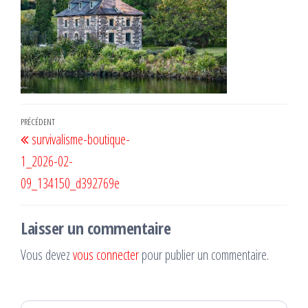
Navigation
Article
PRÉCÉDENT
survivalisme-boutique-
de
précédent
1_2026-02-
l’article
09_134150_d392769e
Laisser un commentaire
Vous devez
vous connecter
pour publier un commentaire.