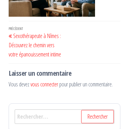
Navigation
Article
PRÉCÉDENT
Sexothérapeute à Nîmes :
de
précédent
Découvrez le chemin vers
l’article
votre épanouissement intime
Laisser un commentaire
Vous devez
vous connecter
pour publier un commentaire.
Rechercher :