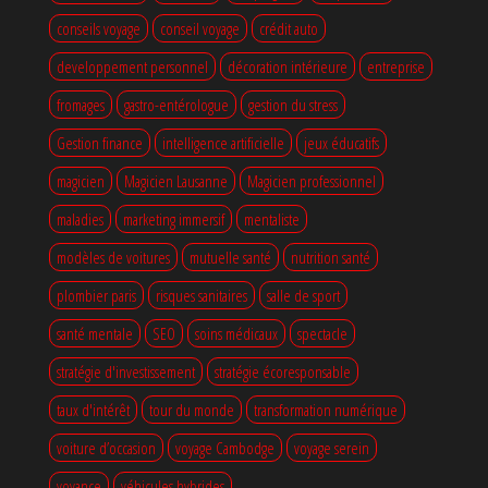
conseils voyage
conseil voyage
crédit auto
developpement personnel
décoration intérieure
entreprise
fromages
gastro-entérologue
gestion du stress
Gestion finance
intelligence artificielle
jeux éducatifs
magicien
Magicien Lausanne
Magicien professionnel
maladies
marketing immersif
mentaliste
modèles de voitures
mutuelle santé
nutrition santé
plombier paris
risques sanitaires
salle de sport
santé mentale
SEO
soins médicaux
spectacle
stratégie d'investissement
stratégie écoresponsable
taux d'intérêt
tour du monde
transformation numérique
voiture d’occasion
voyage Cambodge
voyage serein
voyance
véhicules hybrides