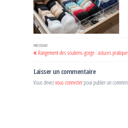
Navigation
Article
PRÉCÉDENT
Rangement des soutiens-gorge : astuces pratiques
de
précédent
l’article
Laisser un commentaire
Vous devez
vous connecter
pour publier un comment