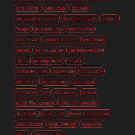
conseils voyage
conseil voyage
crédit auto
developpement personnel
décoration intérieure
entreprise
fromages
gastro-entérologue
gestion du stress
Gestion finance
intelligence artificielle
jeux éducatifs
magicien
Magicien Lausanne
Magicien professionnel
maladies
marketing immersif
mentaliste
modèles de voitures
mutuelle santé
nutrition santé
plombier paris
risques sanitaires
salle de sport
santé mentale
SEO
soins médicaux
spectacle
stratégie d'investissement
stratégie écoresponsable
taux d'intérêt
tour du monde
transformation numérique
voiture d’occasion
voyage Cambodge
voyage serein
voyance
véhicules hybrides