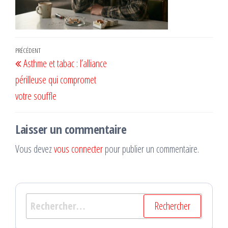
Navigation
Article
PRÉCÉDENT
Asthme et tabac : l’alliance
de
précédent
périlleuse qui compromet
l’article
votre souffle
Laisser un commentaire
Vous devez
vous connecter
pour publier un commentaire.
Rechercher :