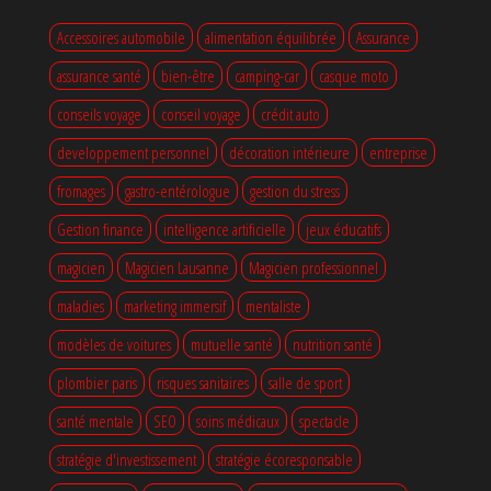
Accessoires automobile
alimentation équilibrée
Assurance
assurance santé
bien-être
camping-car
casque moto
conseils voyage
conseil voyage
crédit auto
developpement personnel
décoration intérieure
entreprise
fromages
gastro-entérologue
gestion du stress
Gestion finance
intelligence artificielle
jeux éducatifs
magicien
Magicien Lausanne
Magicien professionnel
maladies
marketing immersif
mentaliste
modèles de voitures
mutuelle santé
nutrition santé
plombier paris
risques sanitaires
salle de sport
santé mentale
SEO
soins médicaux
spectacle
stratégie d'investissement
stratégie écoresponsable