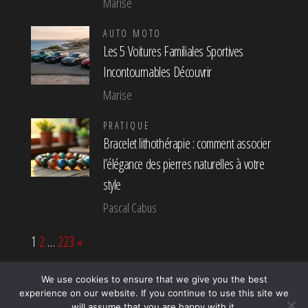
Marise
AUTO MOTO
Les 5 Voitures Familiales Sportives
Incontournables Découvrir
Marise
PRATIQUE
Bracelet lithothérapie : comment associer
l’élégance des pierres naturelles à votre
style
Pascal Cabus
Page:
Next
1
2
…
223
»
We use cookies to ensure that we give you the best
experience on our website. If you continue to use this site we
Fièrement propulsé par
WordPress
|
Thème :
Popularis
will assume that you are happy with it.