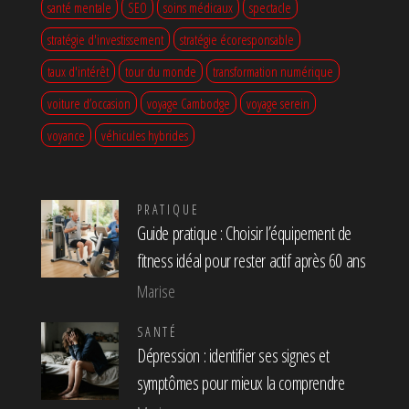
santé mentale
SEO
soins médicaux
spectacle
stratégie d'investissement
stratégie écoresponsable
taux d'intérêt
tour du monde
transformation numérique
voiture d’occasion
voyage Cambodge
voyage serein
voyance
véhicules hybrides
PRATIQUE
Guide pratique : Choisir l’équipement de
fitness idéal pour rester actif après 60 ans
Marise
SANTÉ
Dépression : identifier ses signes et
symptômes pour mieux la comprendre