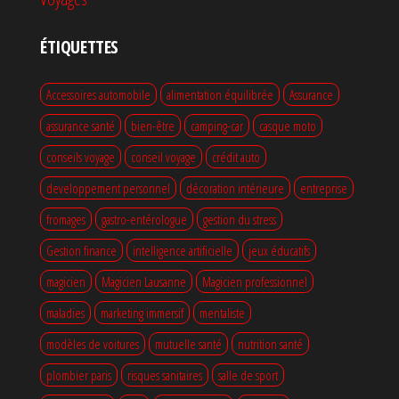
ÉTIQUETTES
Accessoires automobile
alimentation équilibrée
Assurance
assurance santé
bien-être
camping-car
casque moto
conseils voyage
conseil voyage
crédit auto
developpement personnel
décoration intérieure
entreprise
fromages
gastro-entérologue
gestion du stress
Gestion finance
intelligence artificielle
jeux éducatifs
magicien
Magicien Lausanne
Magicien professionnel
maladies
marketing immersif
mentaliste
modèles de voitures
mutuelle santé
nutrition santé
plombier paris
risques sanitaires
salle de sport