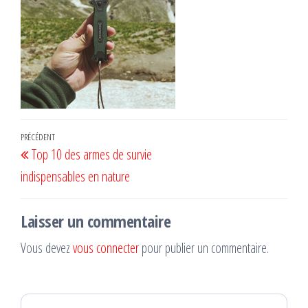
Navigation
Article
PRÉCÉDENT
Top 10 des armes de survie
de
précédent
indispensables en nature
l’article
Laisser un commentaire
Vous devez
vous connecter
pour publier un commentaire.