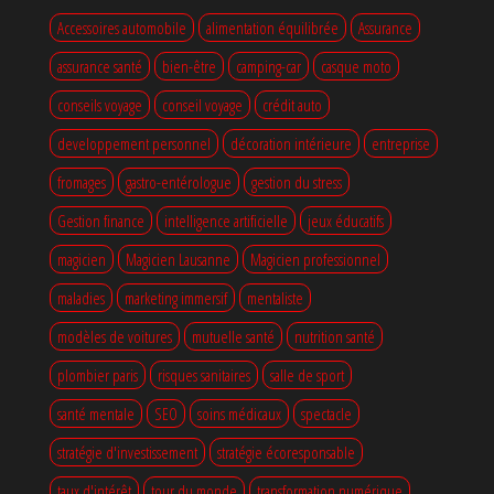
Accessoires automobile
alimentation équilibrée
Assurance
assurance santé
bien-être
camping-car
casque moto
conseils voyage
conseil voyage
crédit auto
developpement personnel
décoration intérieure
entreprise
fromages
gastro-entérologue
gestion du stress
Gestion finance
intelligence artificielle
jeux éducatifs
magicien
Magicien Lausanne
Magicien professionnel
maladies
marketing immersif
mentaliste
modèles de voitures
mutuelle santé
nutrition santé
plombier paris
risques sanitaires
salle de sport
santé mentale
SEO
soins médicaux
spectacle
stratégie d'investissement
stratégie écoresponsable
taux d'intérêt
tour du monde
transformation numérique