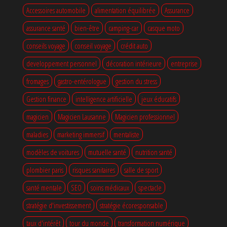
Accessoires automobile
alimentation équilibrée
Assurance
assurance santé
bien-être
camping-car
casque moto
conseils voyage
conseil voyage
crédit auto
developpement personnel
décoration intérieure
entreprise
fromages
gastro-entérologue
gestion du stress
Gestion finance
intelligence artificielle
jeux éducatifs
magicien
Magicien Lausanne
Magicien professionnel
maladies
marketing immersif
mentaliste
modèles de voitures
mutuelle santé
nutrition santé
plombier paris
risques sanitaires
salle de sport
santé mentale
SEO
soins médicaux
spectacle
stratégie d'investissement
stratégie écoresponsable
taux d'intérêt
tour du monde
transformation numérique