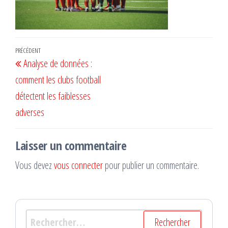
Navigation
Article
PRÉCÉDENT
Analyse de données :
de
précédent
comment les clubs football
l’article
détectent les faiblesses
adverses
Laisser un commentaire
Vous devez
vous connecter
pour publier un commentaire.
Rechercher :